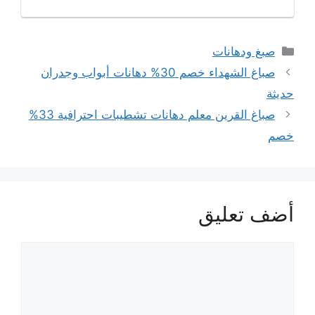
التصنيفات
صبغ ودهانات
صباغ الشهداء خصم 30% دهانات أبواب وجدران
حديثة
صباغ القرين معلم دهانات تشطيبات احترافية 33%
خصم
أضف تعليق
تعليق