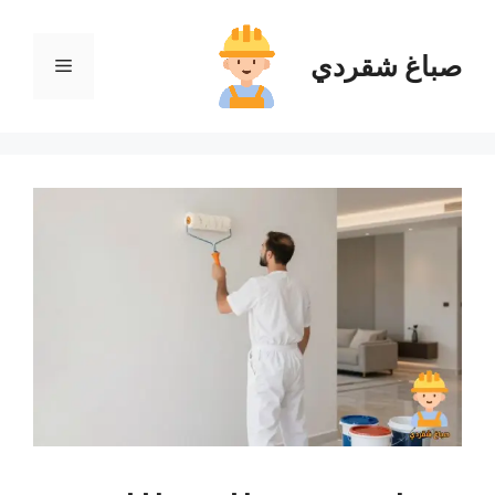
نتقل
لى
صباغ شقردي
القائمة
لمحتوى