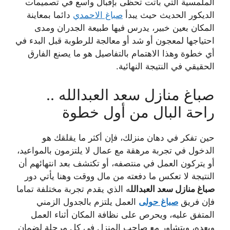
الملمسية التي باتت تحظى بإقبال واسع في تصميمات
الديكور الحديث حيث يبدأ
صباغ الاحمدي
دائما بمعاينة
المكان بعين خبير، يدرس فيها طبيعة الجدران ومدى
احتياجها لمعجون أو شد أو معالجة للرطوبة قبل البدء في
أي خطوة وهذا الاهتمام بالتفاصيل هو ما يصنع الفارق
الحقيقي في النتيجة النهائية.
صباغ منازل سعد العبدالله ..
راحة البال من أول خطوة
حين تفكر في دهان منزلك، فإن أكثر ما يقلقك هو
الدخول في تجربة مرهقة مع عمال لا يلتزمون بالمواعيد،
أو يتركون العمل في منتصفه، أو تكتشف بعد انتهائهم أن
النتيجة لا تعكس ما دفعته من مال ووقت وهنا يأتي دور
صباغ منازل سعد العبدالل
ه الذي يقدم تجربة مختلفة تماما
فإن فريق
صباغ حولى
العمل يلتزم بالجدول الزمني
المتفق عليه، ويحرص على نظافة المكان أثناء العمل
وبعده، ويتشاور مع صاحب المنزل في كل مرحلة لضمان