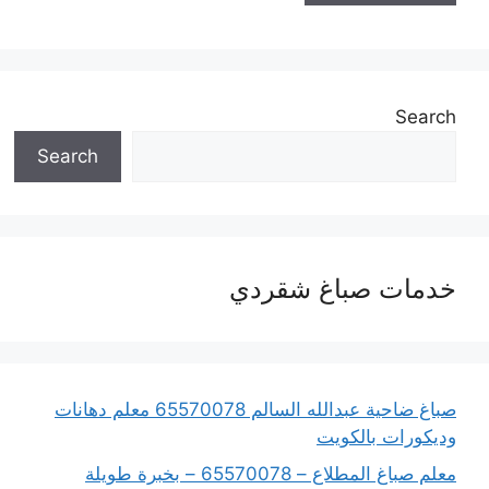
Search
Search
خدمات صباغ شقردي
صباغ ضاحية عبدالله السالم 65570078 معلم دهانات
وديكورات بالكويت
معلم صباغ المطلاع – 65570078 – بخبرة طويلة