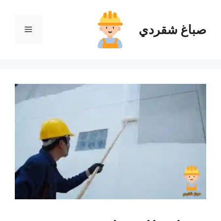
نتقل
لى
صباغ شقردي
القائمة
لمحتوى