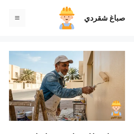
نتقل
لى
صباغ شقردي
القائمة
لمحتوى