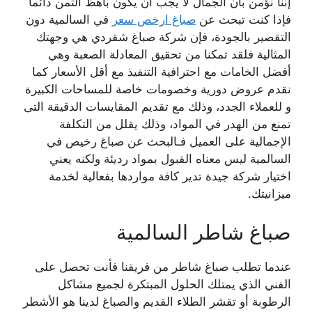
​إننا نؤمن بأن الجمال لا يجب أن يكون باهظ الثمن دائما
فإذا كنت تبحث عن
صباغ ارخص سعر
في السالمية دون
التقصير بالجودة، فإن شركة صباغ شقردي هي وجهتك
المثالية فلقد تمكنا من تحقيق المعادلة الصعبة وهي
أفضل الخامات مع احترافية التنفيذ مع أقل الأسعار كما ​
نقدم عروض دورية وخصومات خاصة للمساحات الكبيرة
و للعملاء الجدد، وذلك مع تقديم المقايسات الدقيقة التى
تمنع من الهدر في المواد، وذلك يقلل من التكلفة
الإجمالية على العميل فـالبحث عن صباغ رخيص في
السالمية ليس معناه القبول بمواد رديئة ولكنه يعني
اختيار شركة جيدة تدير كافة مواردها بفعالية لخدمة
ميزانيتك.
​صباغ شاطر السالمية
عندما تطلب صباغ شاطر من فريقنا فأنت تحصل على
الفني الذي يمتلك الحلول المبتكرة لجميع مشاكل
الرطوبة أو تقشر الطلاء القديم والصباغ لدينا هو الأشطر