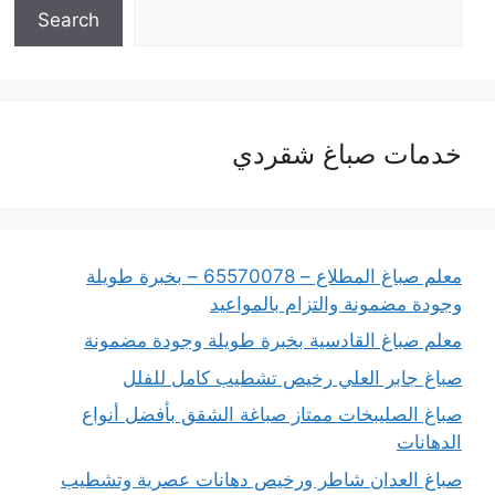
Search
خدمات صباغ شقردي
معلم صباغ المطلاع – 65570078 – بخبرة طويلة
وجودة مضمونة والتزام بالمواعيد
معلم صباغ القادسية بخبرة طويلة وجودة مضمونة
صباغ جابر العلي رخيص تشطيب كامل للفلل
صباغ الصليبخات ممتاز صباغة الشقق بأفضل أنواع
الدهانات
صباغ العدان شاطر ورخيص دهانات عصرية وتشطيب