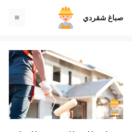
نتقل
لى
صباغ شقردي
القائمة
لمحتوى